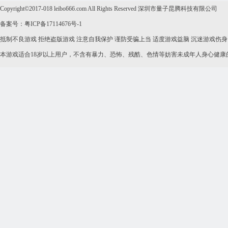
Copyright©2017-018 leibo666.com All Rights Reserved 深圳市量子昆腾科技有限公司
备案号：粤ICP备17114676号-1
抵制不良游戏 拒绝盗版游戏 注意自我保护 谨防受骗上当 适度游戏益脑 沉迷游戏伤身
本游戏适合18岁以上用户，不含有暴力、恐怖、残酷、色情等妨害未成年人身心健康